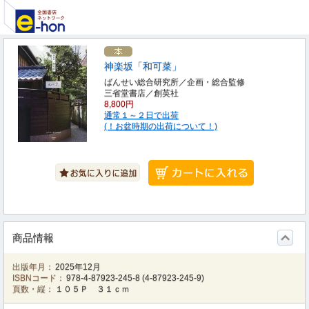
神楽坂「和可菜」
ばんせい総合研究所／企画・総合監修
三省堂書店／創英社
8,800円
通常１～２日で出荷
(！お盆時期の出荷について！)
商品情報
出版年月：
2025年12月
ISBNコード：
978-4-87923-245-8
(
4-87923-245-9
)
頁数・縦：
１０５Ｐ ３１ｃｍ