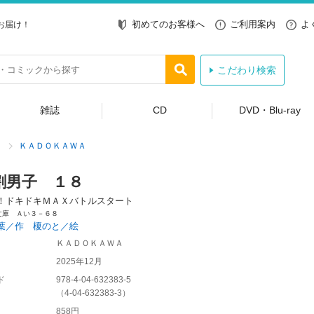
初めてのお客様へ
ご利用案内
よ
お届け！
こだわり検索
雑誌
CD
DVD・Blu-ray
ＫＡＤＯＫＡＷＡ
割男子 １８
！ドキドキＭＡＸバトルスタート
文庫 Ａい３－６８
葉／作 榎のと／絵
ＫＡＤＯＫＡＷＡ
2025年12月
ド
978-4-04-632383-5
（
4-04-632383-3
）
858円