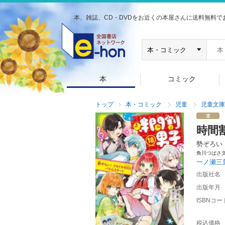
本、雑誌、CD・DVDをお近くの本屋さんに送料無料で
本
コミック
トップ
本・コミック
児童
児童文庫
時間
勢ぞろい
角川つばさ
一ノ瀬三
出版社名
出版年月
ISBNコー
税込価格