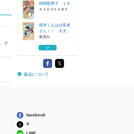
時間割男子 １９
ＫＡＤＯＫＡＷＡ
桜井くんはお医者
さん！！ 天才...
集英社
し、デ
Ｖチューバー探偵
団 〔３〕
朝日新聞出版
訳あり伯爵様と契
返品について
約結婚したら、...
ＫＡＤＯＫＡＷＡ
時間割男子 ２０
ＫＡＤＯＫＡＷＡ
時間割男子 １９
facebook
ＫＡＤＯＫＡＷＡ
X
桜井くんはお医者
LINE