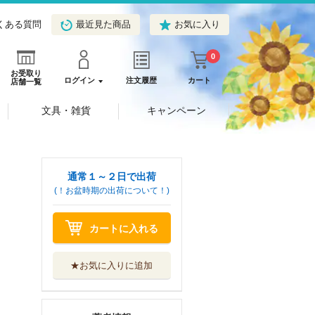
くある質問
最近見た商品
お気に入り
0
お受取り
ログイン
注文履歴
カート
店舗一覧
文具・雑貨
キャンペーン
通常１～２日で出荷
(！お盆時期の出荷について！)
カートに入れる
★お気に入りに追加