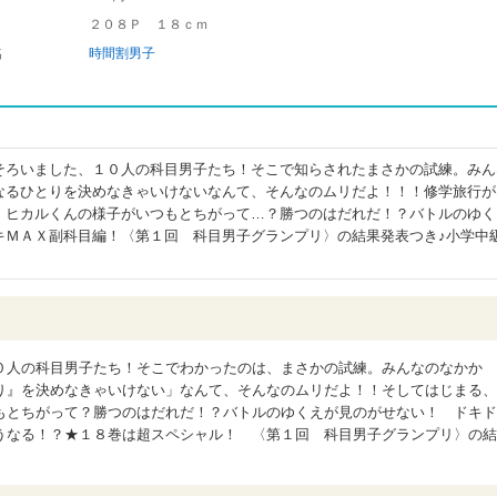
２０８Ｐ １８ｃｍ
名
時間割男子
そろいました、１０人の科目男子たち！そこで知らされたまさかの試練。みん
なるひとりを決めなきゃいけないなんて、そんなのムリだよ！！！修学旅行が
、ヒカルくんの様子がいつもとちがって…？勝つのはだれだ！？バトルのゆく
キＭＡＸ副科目編！〈第１回 科目男子グランプリ〉の結果発表つき♪小学中
０人の科目男子たち！そこでわかったのは、まさかの試練。みんなのなかか
り』を決めなきゃいけない」なんて、そんなのムリだよ！！そしてはじまる、
もとちがって？勝つのはだれだ！？バトルのゆくえが見のがせない！ ドキド
うなる！？★１８巻は超スペシャル！ 〈第１回 科目男子グランプリ〉の結