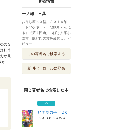
著者情報
一ノ瀬 三葉
おうし座のＯ型。２０１６年、
『トツゲキ！？ 地獄ちゃんね
る』で第４回角川つばさ文庫小
説賞一般部門大賞を受賞し、デ
ビュー
なのな
桜井くんはお医者
はじま
この著者名で検索する
さん！！ 天才...
えが見
集英社
級か
新刊パトロールに登録
Ｖチューバー探偵
団 〔３〕
朝日新聞出版
同じ著者名で検索した本
訳あり伯爵様と契
約結婚したら、...
ＫＡＤＯＫＡＷＡ
時間割男子 ２０
ＫＡＤＯＫＡＷＡ