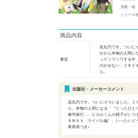
頁数・縦
シリーズ
商品内容
花丸円です。ついに
かから本物の人間に
要旨
ってソワソワする中
のがせない、ドキド
ら。
出版社・メーカーコメント
花丸円です。ついにそろいました、１
ら、本物の人間になる「『たったひと
修学旅行……ヒカルくんの様子がいつ
キＭＡＸ〈ライバル編〉、いったいど
果発表つき♪