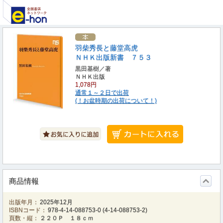
羽柴秀長と藤堂高虎
ＮＨＫ出版新書 ７５３
黒田基樹／著
ＮＨＫ出版
1,078円
通常１～２日で出荷
(！お盆時期の出荷について！)
商品情報
出版年月：
2025年12月
ISBNコード：
978-4-14-088753-0
(
4-14-088753-2
)
頁数・縦：
２２０Ｐ １８ｃｍ