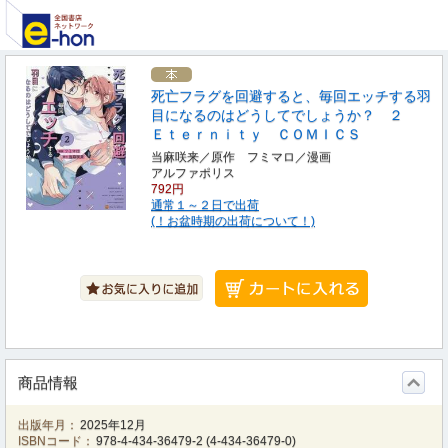
死亡フラグを回避すると、毎回エッチする羽
目になるのはどうしてでしょうか？ ２
Ｅｔｅｒｎｉｔｙ ＣＯＭＩＣＳ
当麻咲来／原作 フミマロ／漫画
アルファポリス
792円
通常１～２日で出荷
(！お盆時期の出荷について！)
商品情報
出版年月：
2025年12月
ISBNコード：
978-4-434-36479-2
(
4-434-36479-0
)