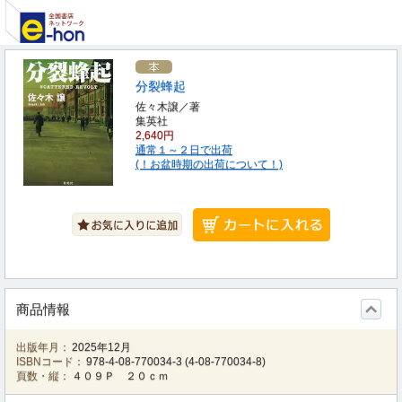
分裂蜂起
佐々木譲／著
集英社
2,640円
通常１～２日で出荷
(！お盆時期の出荷について！)
商品情報
出版年月：
2025年12月
ISBNコード：
978-4-08-770034-3
(
4-08-770034-8
)
頁数・縦：
４０９Ｐ ２０ｃｍ