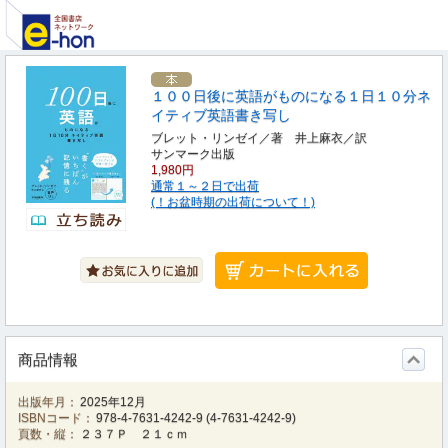
１００日後に英語がものになる１日１０分ネ
イティブ英語書き写し
ブレット・リンゼイ／著 井上麻衣／訳
サンマーク出版
1,980円
通常１～２日で出荷
(！お盆時期の出荷について！)
商品情報
出版年月：
2025年12月
ISBNコード：
978-4-7631-4242-9
(
4-7631-4242-9
)
頁数・縦：
２３７Ｐ ２１ｃｍ