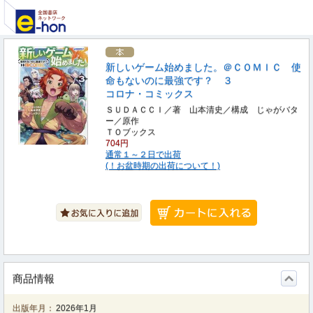
新しいゲーム始めました。＠ＣＯＭＩＣ 使
命もないのに最強です？ ３
コロナ・コミックス
ＳＵＤＡＣＣＩ／著 山本清史／構成 じゃがバタ
ー／原作
ＴＯブックス
704円
通常１～２日で出荷
(！お盆時期の出荷について！)
商品情報
出版年月：
2026年1月