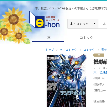
本、雑誌、CD・DVDをお近くの本屋さんに送料無料で
本
コミック
トップ
本・コミック
コミック
青年
機動
ＢＩＧ Ｓ
太田垣康
出版社名
出版年月
ISBNコー
税込価格