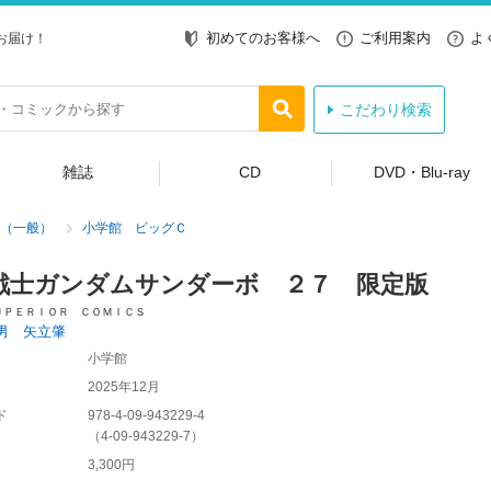
初めてのお客様へ
ご利用案内
よ
お届け！
こだわり検索
雑誌
CD
DVD・Blu-ray
（一般）
小学館 ビッグＣ
戦士ガンダムサンダーボ ２７ 限定版
ＵＰＥＲＩＯＲ ＣＯＭＩＣＳ
男 矢立肇
小学館
2025年12月
ド
978-4-09-943229-4
（
4-09-943229-7
）
3,300円