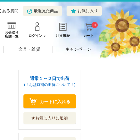
くある質問
最近見た商品
お気に入り
0
お受取り
ログイン
注文履歴
カート
店舗一覧
文具・雑貨
キャンペーン
通常１～２日で出荷
(！お盆時期の出荷について！)
カートに入れる
★お気に入りに追加
機動戦士ガンダム
サンダーボルト...
小学館