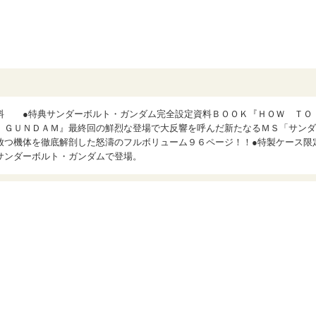
料 ●特典サンダーボルト・ガンダム完全設定資料ＢＯＯＫ『ＨＯＷ Ｔ
 ＧＵＮＤＡＭ』最終回の鮮烈な登場で大反響を呼んだ新たなるＭＳ「サンダ
放つ機体を徹底解剖した怒濤のフルボリューム９６ページ！！●特製ケース限
サンダーボルト・ガンダムで登場。