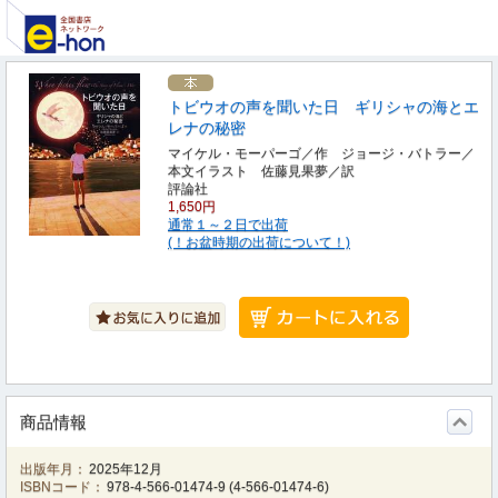
トビウオの声を聞いた日 ギリシャの海とエ
レナの秘密
マイケル・モーパーゴ／作 ジョージ・バトラー／
本文イラスト 佐藤見果夢／訳
評論社
1,650円
通常１～２日で出荷
(！お盆時期の出荷について！)
商品情報
出版年月：
2025年12月
ISBNコード：
978-4-566-01474-9
(
4-566-01474-6
)