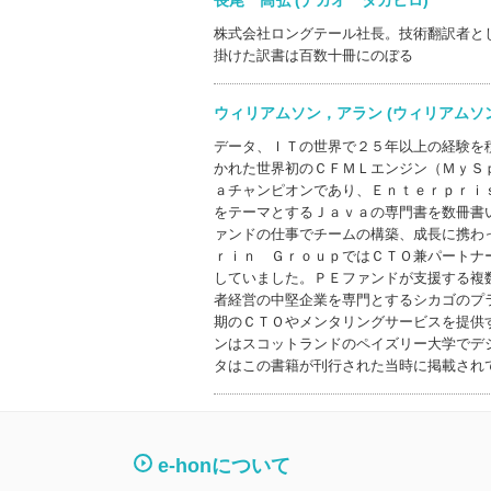
長尾 高弘 (ナガオ タカヒロ)
株式会社ロングテール社長。技術翻訳者と
掛けた訳書は百数十冊にのぼる
ウィリアムソン，アラン (ウィリアム
データ、ＩＴの世界で２５年以上の経験を
かれた世界初のＣＦＭＬエンジン（ＭｙＳ
ａチャンピオンであり、Ｅｎｔｅｒｐｒｉ
をテーマとするＪａｖａの専門書を数冊書
ァンドの仕事でチームの構築、成長に携わ
ｒｉｎ ＧｒｏｕｐではＣＴＯ兼パートナ
していました。ＰＥファンドが支援する複
者経営の中堅企業を専門とするシカゴのプ
期のＣＴＯやメンタリングサービスを提供
ンはスコットランドのペイズリー大学でデ
タはこの書籍が刊行された当時に掲載され
e-honについて