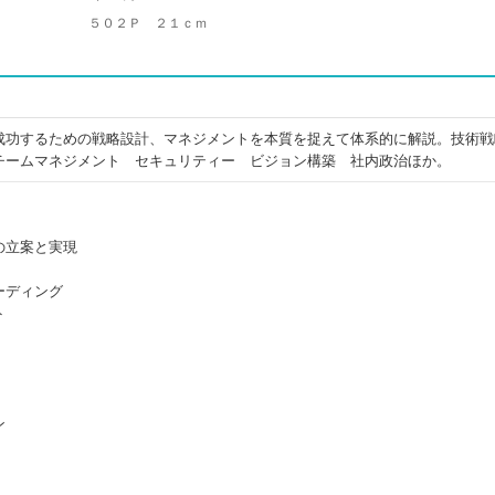
５０２Ｐ ２１ｃｍ
成功するための戦略設計、マネジメントを本質を捉えて体系的に解説。技術戦
チームマネジメント セキュリティー ビジョン構築 社内政治ほか。
の立案と実現
ーディング
ト
ン