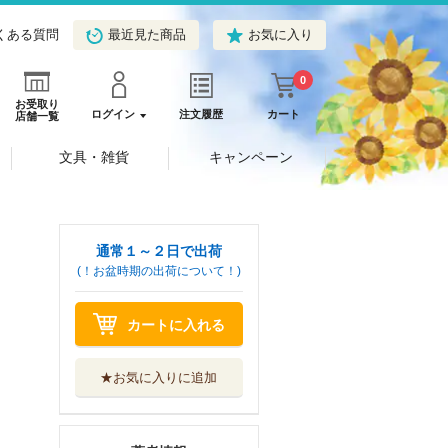
くある質問
最近見た商品
お気に入り
0
お受取り
ログイン
注文履歴
カート
店舗一覧
文具・雑貨
キャンペーン
通常１～２日で出荷
(！お盆時期の出荷について！)
カートに入れる
★お気に入りに追加