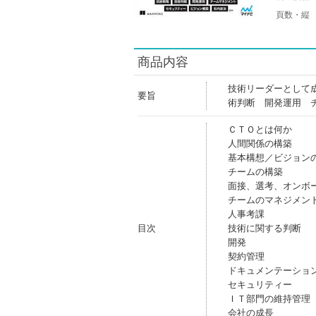
頁数・縦
商品内容
技術リーダーとして
要旨
術判断 開発運用 
ＣＴＯとは何か
人間関係の構築
基本構想／ビジョン
チームの構築
面接、選考、オンボ
チームのマネジメン
人事考課
目次
技術に関する判断
開発
契約管理
ドキュメンテーショ
セキュリティー
ＩＴ部門の維持管理
会社の成長