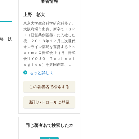
著者情報
上野 彰大
東京大学生命科学研究科修了。
大阪府堺市出身。新卒でＩＧＰ
Ｉ（経営共創基盤）に入社した
略 技
後、２０１８年１２月に次世代
オンライン薬局を運営するＰｈ
ａｒｍａＸ株式会社（旧 株式
会社ＹＯＪＯ Ｔｅｃｈｎｏｌ
ｏｇｉｅｓ）を共同創業、 …
もっと詳しく
マスタリング・ビ
この著者名で検索する
ットコイン オ...
オライリー・ジ...
新刊パトロールに登録
データビジュアラ
イゼーションの...
マイナビ出版
同じ著者名で検索した本
Ｗｉｒｉｎｇ ｔ
ｈｅ Ｗｉｎｎ...