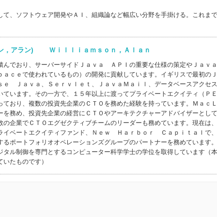
して、ソフトウェア開発やＡＩ、組織論など幅広い分野を手掛ける。これま
ソン，アラン) Ｗｉｌｌｉａｍｓｏｎ，Ａｌａｎ
積んでおり、サーバーサイドＪａｖａ ＡＰＩの重要な仕様の策定やＪａｖ
ｐａｃｅで使われているもの）の開発に貢献しています。イギリスで最初の
ｓｅ Ｊａｖａ、Ｓｅｒｖｌｅｔ、ＪａｖａＭａｉｌ、データベースアクセ
いています。その一方で、１５年以上に渡ってプライベートエクイティ（Ｐ
っており、複数の投資先企業のＣＴＯを務めた経験を持っています。Ｍａｃ
ーを務め、投資先企業の経営にＣＴＯやアーキテクチャーアドバイザーとし
数の企業でＣＴＯエグゼクティブチームのリーダーも務めています。現在は
ライベートエクイティファンド、Ｎｅｗ Ｈａｒｂｏｒ Ｃａｐｉｔａｌで
するポートフォリオオペレーションズグループのパートナーを務めています
ジタル制御を専門とするコンピューター科学学士の学位を取得しています（
ていたものです）