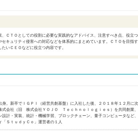
素、ＣＴＯとしての役割に必要な実践的なアドバイス、注意すべき点、役立つ
やセキュリティ侵害への対応などを体系的にまとめています。ＣＴＯを目指す
したいＣＥＯなどに役立つ内容です。
出身。新卒でＩＧＰＩ（経営共創基盤）に入社した後、２０１８年１２月に
株式会社（旧 株式会社ＹＯＪＯ Ｔｅｃｈｎｏｌｏｇｉｅｓ）を共同創業
ン設計・実装、統計・機械学習、ブロックチェーン、量子コンピュータなど
ィ「ＳｔｕｄｙＣｏ」運営者の１人