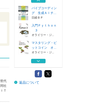
日本能率協会マ...
バイブコーディン
グ 生成ＡＩチ...
日経ＢＰ
入門Ｐｙｔｈｏｎ
３
オライリー・ジ...
マスタリング・ビ
ットコイン オ...
オライリー・ジ...
データビジュアラ
イゼーションの...
マイナビ出版
Ｗｉｒｉｎｇ ｔ
次世代
返品について
ｈｅ Ｗｉｎｎ...
、同社
日本能率協会マ...
、ＩＴ
バイブコーディン
グ 生成ＡＩチ...
日経ＢＰ