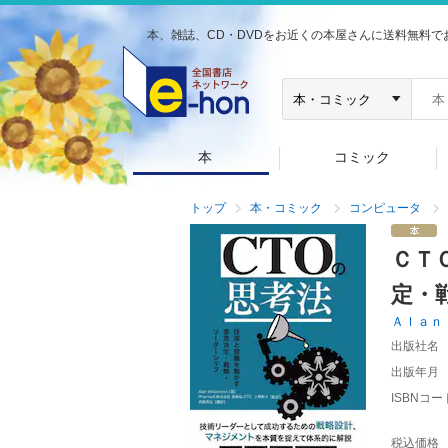
本、雑誌、CD・DVDをお近くの本屋さんに送料無料で
本
コミック
トップ
本・コミック
コンピュータ
ＣＴ
定・
Ａｌａｎ
出版社名
出版年月
ISBNコー
税込価格