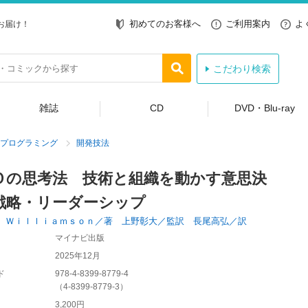
初めてのお客様へ
ご利用案内
よ
お届け！
こだわり検索
雑誌
CD
DVD・Blu-ray
プログラミング
開発技法
Ｏの思考法 技術と組織を動かす意思決
戦略・リーダーシップ
 Ｗｉｌｌｉａｍｓｏｎ／著 上野彰大／監訳 長尾高弘／訳
マイナビ出版
2025年12月
ド
978-4-8399-8779-4
（
4-8399-8779-3
）
3,200円