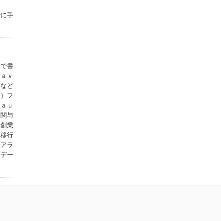
入門Ｐｙｔｈｏｎ
でに手
３
オライリー・ジ...
マスタリング・ビ
ットコイン オ...
オライリー・ジ...
ａで書
Ｊａｖ
データビジュアラ
スなど
イゼーションの...
Ｅ）フ
マイナビ出版
Ｌａｕ
て関与
Ｗｉｒｉｎｇ ｔ
、創業
ｈｅ Ｗｉｎｎ...
、移行
日本能率協会マ...
。アラ
本デー