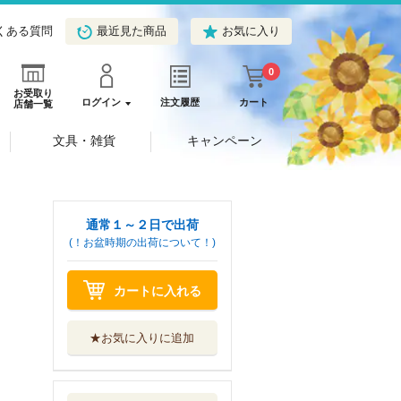
くある質問
最近見た商品
お気に入り
0
お受取り
ログイン
注文履歴
カート
店舗一覧
文具・雑貨
キャンペーン
通常１～２日で出荷
(！お盆時期の出荷について！)
カートに入れる
★お気に入りに追加
悪徳孤児院長に転
生した俺、死に...
スターツ出版