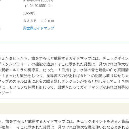
ド
978-4-04-916551-7
（
4-04-916551-1
）
1,650円
３３５Ｐ １９ｃｍ
名
異世界ガイドマップ
迎えたタビトたち。旅をするほど成長するガイドマップには、チェックポイン
『スタンプラリー』の機能が追加！そこに示された賞品は、見つければ偉大な
大賢者エルミラの魔導書』だった…！目指すは、水路の青と建物の白が異国情
ナ！まったり観光をしつつ、魔導書の力があればタビトの記憶も取り戻せちゃ
マップのスキルは街にお宝の眠る隠しダンジョンがあると指し示して…！？釣
りに…モフモフな仲間も加わって、謎解きだってガイドマップがあればお手の
タジー！
。旅をするほど成長するガイドマップには、チェックポイントを巡ると賞品
が追加！ そこに示された賞品は、見つければ偉大な魔法使いになるとされる