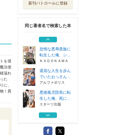
新刊パトロールに登録
退屈な人生を歩ん
でいたおっさん...
アルファポリス
同じ著者名で検索した本
捨てられ傭兵は自
由気ままに生き...
ＫＡＤＯＫＡＷＡ
怠惰な悪辱貴族に
転生した俺、シ...
トを巡
ＫＡＤＯＫＡＷＡ
魔法使
退屈な人生を歩ん
緒溢れ
でいたおっさん...
った
アルファポリス
りに、
物！異
悪徳孤児院長に転
生した俺、死に...
スターツ出版
退屈な人生を歩ん
でいたおっさん...
アルファポリス