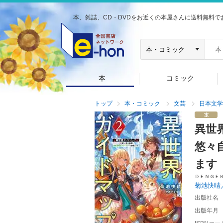
本、雑誌、CD・DVDをお近くの本屋さんに送料無料で
本
コミック
トップ
本・コミック
文芸
日本文学
異世
悠々
ます
ＤＥＮＧＥ
菊池快晴
出版社名
出版年月