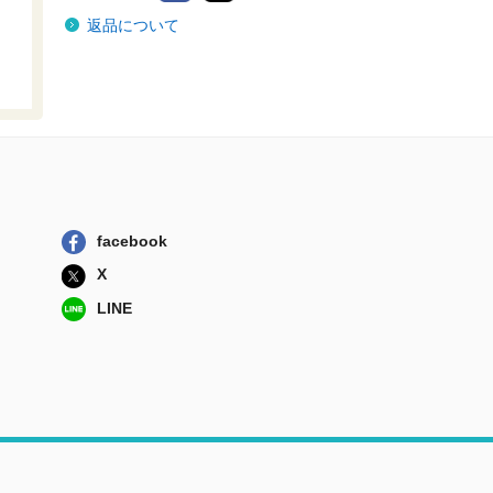
捨てられ傭兵は自
返品について
由気ままに生き...
ＫＡＤＯＫＡＷＡ
怠惰な悪辱貴族に
転生した俺、シ...
ＫＡＤＯＫＡＷＡ
退屈な人生を歩ん
でいたおっさん...
アルファポリス
facebook
悪徳孤児院長に転
生した俺、死に...
X
スターツ出版
LINE
退屈な人生を歩ん
でいたおっさん...
アルファポリス
捨てられ傭兵は自
由気ままに生き...
ＫＡＤＯＫＡＷＡ