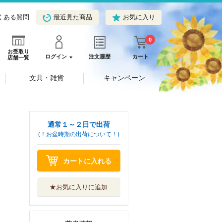
くある質問
最近見た商品
お気に入り
0
お受取り
ログイン
注文履歴
カート
店舗一覧
文具・雑貨
キャンペーン
通常１～２日で出荷
(！お盆時期の出荷について！)
カートに入れる
★お気に入りに追加