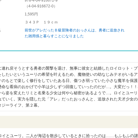
ド
978-4-04-916672-9
（
4-04-916672-0
）
1,595円
３４３Ｐ １９ｃｍ
名
前世がアレだったＢ級冒険者のおっさんは、勇者に追放され
た雑用係と暮らすことになりました
に連れ戻そうとする勇者の襲撃を退け、無事に彼女と結婚したロイロット・ブ
をしたいというユーリの希望を叶えるため、魔物使いの幼なじみテオがいるア
オのもとで楽しく修行をしていたある日、傷つき弱っていた小さな魔羊を保護
懸命な看病のおかげで小羊は少しずつ回復していったのだが…。大変だっ！！
から姿を変えたリミと名乗る少女は何やら秘密があるようで…。ロイとユーリ
れていく。実力を隠した元「アレ」だったおっさんと、追放された天才少女の
タジーライフ、第２幕。
ロイとユーリ。二人が海辺を散歩しているときに拾ったのは……もふもふの謎