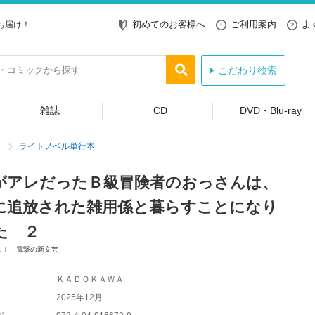
初めてのお客様へ
ご利用案内
よ
お届け！
こだわり検索
雑誌
CD
DVD・Blu-ray
ライトノベル単行本
がアレだったＢ級冒険者のおっさんは、
に追放された雑用係と暮らすことになり
た ２
ＫＩ 電撃の新文芸
ＫＡＤＯＫＡＷＡ
2025年12月