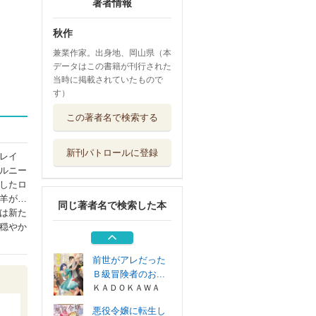
著者情報
秋作
兼業作家。出身地、岡山県（本
データはこの書籍が刊行された
当時に掲載されていたもので
す）
前世がアレだった
この著者名で検索する
Ｂ級冒険者のお...
ＫＡＤＯＫＡＷＡ
新刊パトロールに登録
レイ
悪役令嬢に転生し
ルニー
た私と悪役王子...
したロ
ＫＡＤＯＫＡＷＡ
羊が…
同じ著者名で検索した本
悪役令嬢に転生し
は新た
た私と悪役王子...
穏やか
ＫＡＤＯＫＡＷＡ
前世がアレだった
Ｂ級冒険者のお...
ＫＡＤＯＫＡＷＡ
悪役令嬢に転生し