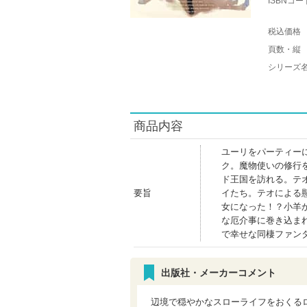
ISBNコー
税込価格
頁数・縦
シリーズ
商品内容
ユーリをパーティー
ク。魔物使いの修行
ド王国を訪れる。テ
要旨
イたち。テオによる
女になった！？小羊
な厄介事に巻き込ま
で幸せな同棲ファン
出版社・メーカーコメント
辺境で穏やかなスローライフをおくる