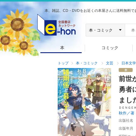
本、雑誌、CD・DVDをお近くの本屋さんに送料無料で
本
コミック
トップ
本・コミック
文芸
日本文学
前世
勇者
まし
ＤＥＮＧＥ
秋作／著
出版社名
出版年月