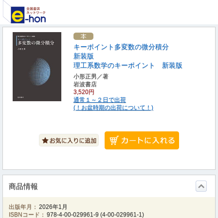
キーポイント多変数の微分積分
新装版
理工系数学のキーポイント 新装版
小形正男／著
岩波書店
3,520円
通常１～２日で出荷
(！お盆時期の出荷について！)
商品情報
出版年月：
2026年1月
ISBNコード：
978-4-00-029961-9
(
4-00-029961-1
)