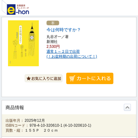
今は何時ですか？
丸谷才一／著
新潮社
2,530円
通常１～２日で出荷
(！お盆時期の出荷について！)
商品情報
出版年月：
2025年12月
ISBNコード：
978-4-10-320610-1
(
4-10-320610-1
)
頁数・縦：
１５５Ｐ ２０ｃｍ