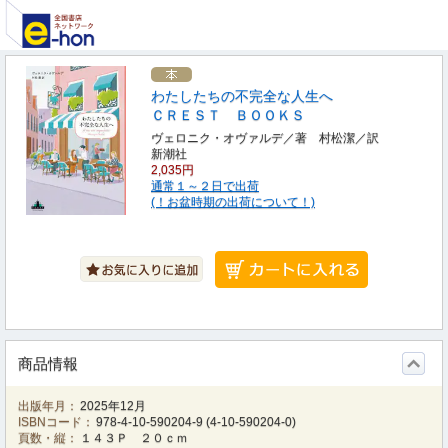
わたしたちの不完全な人生へ
ＣＲＥＳＴ ＢＯＯＫＳ
ヴェロニク・オヴァルデ／著 村松潔／訳
新潮社
2,035円
通常１～２日で出荷
(！お盆時期の出荷について！)
商品情報
出版年月：
2025年12月
ISBNコード：
978-4-10-590204-9
(
4-10-590204-0
)
頁数・縦：
１４３Ｐ ２０ｃｍ