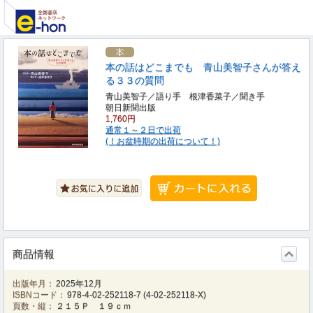
本の話はどこまでも 青山美智子さんが答え
る３３の質問
青山美智子／語り手 根津香菜子／聞き手
朝日新聞出版
1,760円
通常１～２日で出荷
(！お盆時期の出荷について！)
商品情報
出版年月：
2025年12月
ISBNコード：
978-4-02-252118-7
(
4-02-252118-X
)
頁数・縦：
２１５Ｐ １９ｃｍ