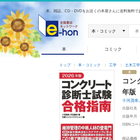
本、雑誌、CD・DVDをお近くの本屋さんに送料無料で
本
コミック
トップ
本・コミック
工学
土木工学
コン
年版
十河茂幸
出版社名
出版年月
ISBNコー
税込価格