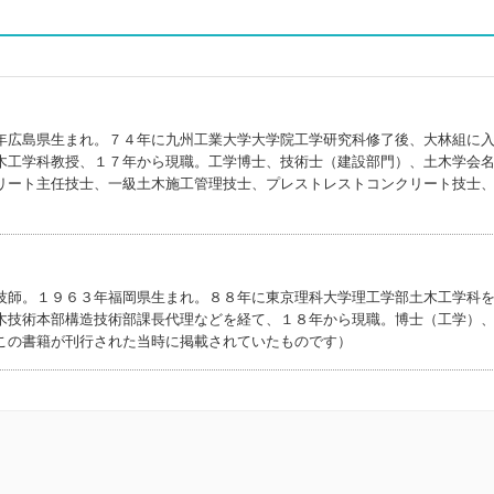
年広島県生まれ。７４年に九州工業大学大学院工学研究科修了後、大林組に
木工学科教授、１７年から現職。工学博士、技術士（建設部門）、土木学会
リート主任技士、一級土木施工管理技士、プレストレストコンクリート技士
技師。１９６３年福岡県生まれ。８８年に東京理科大学理工学部土木工学科
木技術本部構造技術部課長代理などを経て、１８年から現職。博士（工学）
この書籍が刊行された当時に掲載されていたものです）