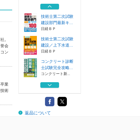
創ビジネス 地...
日経ＢＰ
技術士第二次試験
建設部門最新キ...
日経ＢＰ
技術士第二次試験
入社。
建設／上下水道...
名誉会
日経ＢＰ
、コン
コンクリート診断
士試験完全攻略...
コンクリート新...
建設ネイチャーポ
を卒業
ジティブ これ...
、技術
日経ＢＰ
地方を救う官民共
返品について
創ビジネス 地...
日経ＢＰ
技術士第二次試験
建設部門最新キ...