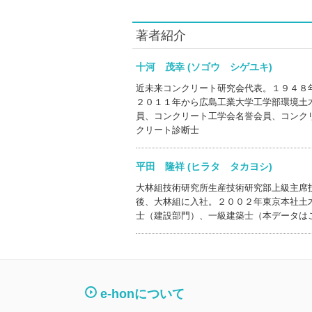
著者紹介
十河 茂幸 (ソゴウ シゲユキ)
近未来コンクリート研究会代表。１９４８
２０１１年から広島工業大学工学部環境土
員、コンクリート工学会名誉会員、コンク
クリート診断士
平田 隆祥 (ヒラタ タカヨシ)
大林組技術研究所生産技術研究部上級主席
後、大林組に入社。２００２年東京本社土
士（建設部門）、一級建築士（本データは
e-honについて