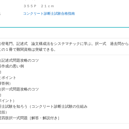
３５５Ｐ ２１ｃｍ
名
コンクリート診断士試験合格指南
の登竜門。記述式 論文構成法をシステマチックに学ぶ。択一式 過去問から
この１冊で難関資格は突破できる。
（記述式問題攻略のコツ
答作成の悪い例
向
とポイント
解答例）
（択一式問題攻略のコツ
向
ポイント）
断士試験を知ろう（コンクリート診断士試験の仕組み
総括）
度四肢択一式問題［解答・解説付き］