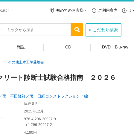
初めてのお客様へ
ご利用案内
よ
お届け！
こだわり検索
雑誌
CD
DVD・Blu-ray
その他土木工学受験書
クリート診断士試験合格指南 ２０２６
／著 平田隆祥／著 日経コンストラクション／編
日経ＢＰ
2025年12月
ド
978-4-296-20927-9
（
4-296-20927-2
）
4,180円