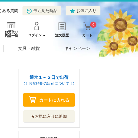
くある質問
最近見た商品
お気に入り
0
お受取り
ログイン
注文履歴
カート
店舗一覧
文具・雑貨
キャンペーン
通常１～２日で出荷
(！お盆時期の出荷について！)
カートに入れる
★お気に入りに追加