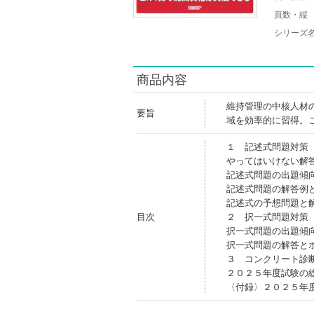
頁数・縦
シリーズ
商品内容
維持管理の中核人材
要旨
域を効率的に習得。
１ 記述式問題対策
やってはいけない解
記述式問題の出題傾
記述式問題の解答例
記述式の予想問題と
目次
２ 択一式問題対策
択一式問題の出題傾
択一式問題の解答と
３ コンクリート診
２０２５年度試験の
〈付録〉２０２５年