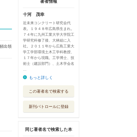
著者情報
十河 茂幸
近未来コンクリート研究会代
表。１９４８年広島県生まれ。
７４年に九州工業大学大学院工
学研究科修了後、大林組に入
頻出領
社。２０１１年から広島工業大
学工学部環境土木工学科教授、
１７年から現職。工学博士、技
術士（建設部門）、土木学会名
…
もっと詳しく
コンクリート診断
この著者名で検索する
士試験完全攻略...
コンクリート新...
新刊パトロールに登録
建設ネイチャーポ
ジティブ これ...
日経ＢＰ
同じ著者名で検索した本
地方を救う官民共