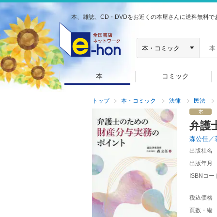
本、雑誌、CD・DVDをお近くの本屋さんに送料無料で
本
コミック
トップ
本・コミック
法律
民法
弁護
森公任／
出版社名
出版年月
ISBNコー
税込価格
頁数・縦