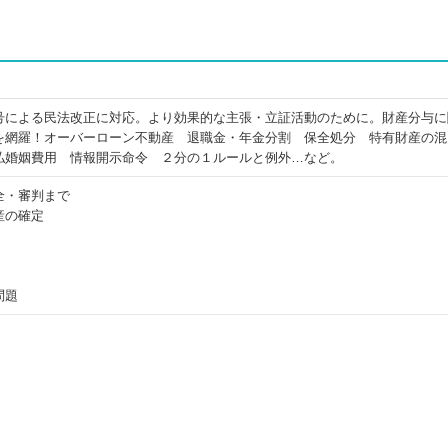
号による民法改正に対応。より効果的な主張・立証活動のために。財産分与に
を網羅！オーバーローン不動産 退職金・年金分割 保全処分 特有財産の混
払婚姻費用 情報開示命令 ２分の１ルールと例外…など。
全・審判まで
産の確定
問題