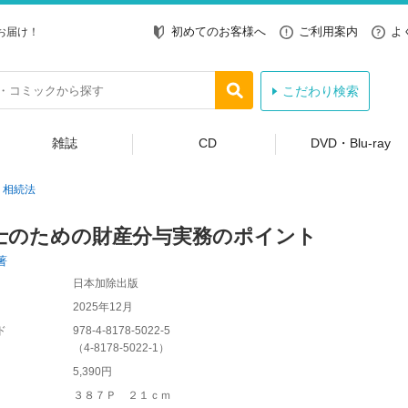
初めてのお客様へ
ご利用案内
よ
お届け！
こだわり検索
雑誌
CD
DVD・Blu-ray
相続法
士のための財産分与実務のポイント
著
日本加除出版
2025年12月
ド
978-4-8178-5022-5
（
4-8178-5022-1
）
5,390円
３８７Ｐ ２１ｃｍ