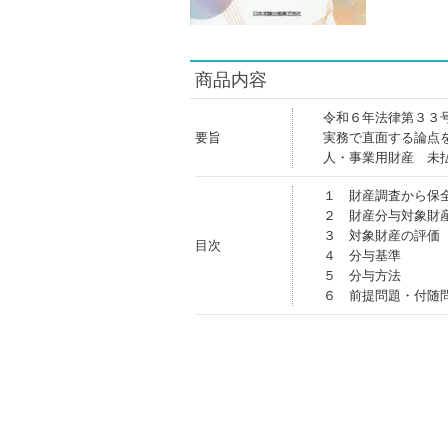
商品内容
令和６年法律第３３
要旨
実務で直面する論点
人・事業用財産 未
１ 財産調査から保
２ 財産分与対象財
３ 対象財産の評価
目次
４ 分与基準
５ 分与方法
６ 前提問題・付随