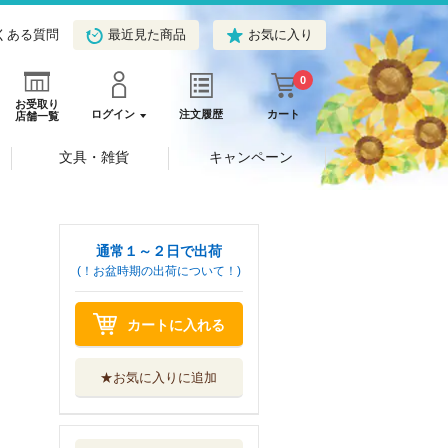
くある質問
最近見た商品
お気に入り
0
お受取り
ログイン
注文履歴
カート
店舗一覧
文具・雑貨
キャンペーン
通常１～２日で出荷
(！お盆時期の出荷について！)
カートに入れる
★お気に入りに追加
すぐに役立つ債権
回収の法律と手...
三修社