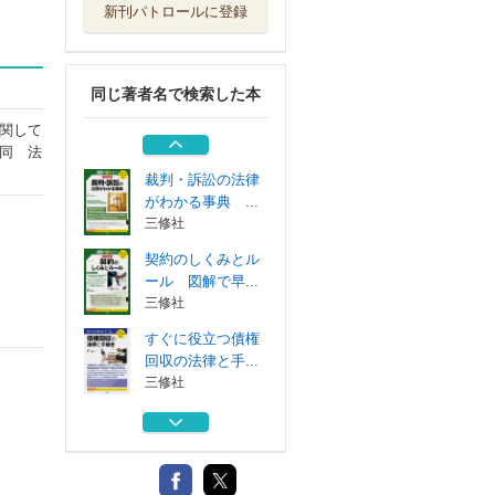
新刊パトロールに登録
すぐに役立つ内容
証明郵便・公正...
三修社
同じ著者名で検索した本
すぐに役立つ不動
産契約基本法律...
関して
三修社
同 法
裁判・訴訟の法律
がわかる事典 ...
三修社
契約のしくみとル
ール 図解で早...
三修社
すぐに役立つ債権
回収の法律と手...
三修社
すぐに役立つ内容
証明郵便・公正...
三修社