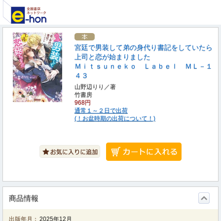
宮廷で男装して弟の身代り書記をしていたら
上司と恋が始まりました
Ｍｉｔｓｕｎｅｋｏ Ｌａｂｅｌ ＭＬ－１
４３
山野辺りり／著
竹書房
968円
通常１～２日で出荷
(！お盆時期の出荷について！)
商品情報
出版年月：
2025年12月