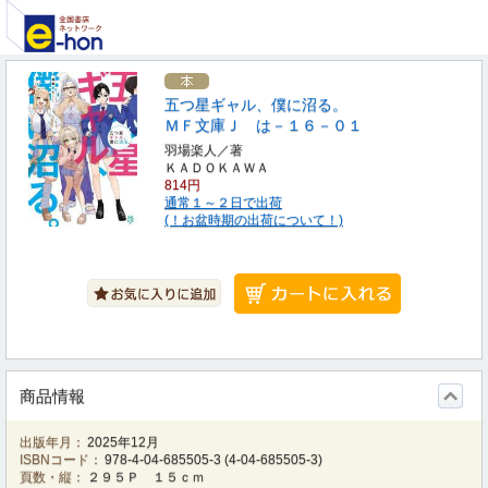
五つ星ギャル、僕に沼る。
ＭＦ文庫Ｊ は－１６－０１
羽場楽人／著
ＫＡＤＯＫＡＷＡ
814円
通常１～２日で出荷
(！お盆時期の出荷について！)
商品情報
出版年月：
2025年12月
ISBNコード：
978-4-04-685505-3
(
4-04-685505-3
)
頁数・縦：
２９５Ｐ １５ｃｍ