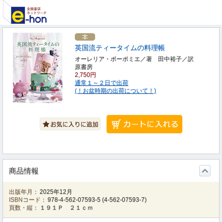
英国流ティータイムの料理帳
オーレリア・ボーポミエ／著 田中裕子／訳
原書房
2,750円
通常１～２日で出荷
(！お盆時期の出荷について！)
商品情報
出版年月：
2025年12月
ISBNコード：
978-4-562-07593-5
(
4-562-07593-7
)
頁数・縦：
１９１Ｐ ２１ｃｍ