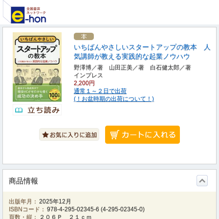
いちばんやさしいスタートアップの教本 人
気講師が教える実践的な起業ノウハウ
野澤博／著 山田正美／著 白石健太郎／著
インプレス
2,200円
通常１～２日で出荷
(！お盆時期の出荷について！)
商品情報
出版年月：
2025年12月
ISBNコード：
978-4-295-02345-6
(
4-295-02345-0
)
頁数・縦：
２０６Ｐ ２１ｃｍ