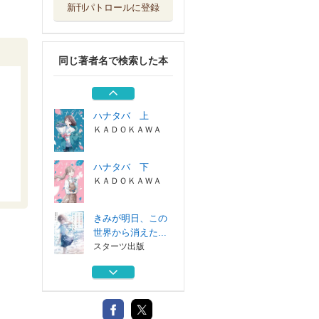
新刊パトロールに登録
グッバイ、サイレ
ントゴースト
ＫＡＤＯＫＡＷＡ
同じ著者名で検索した本
私を選べばよかっ
たのに
スターツ出版
ハナタバ 上
ＫＡＤＯＫＡＷＡ
ハナタバ 下
ＫＡＤＯＫＡＷＡ
きみが明日、この
世界から消えた...
スターツ出版
グッバイ、サイレ
ントゴースト
ＫＡＤＯＫＡＷＡ