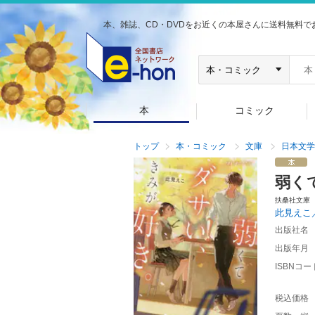
本、雑誌、CD・DVDをお近くの本屋さんに送料無料で
本
コミック
トップ
本・コミック
文庫
日本文学
弱く
扶桑社文庫
此見えこ
出版社名
出版年月
ISBNコー
税込価格