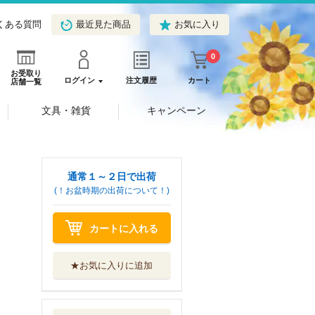
くある質問
最近見た商品
お気に入り
0
お受取り
ログイン
注文履歴
カート
店舗一覧
文具・雑貨
キャンペーン
通常１～２日で出荷
(！お盆時期の出荷について！)
カートに入れる
★お気に入りに追加
きみが明日、この
世界から消えた...
スターツ出版