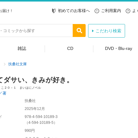
初めてのお客様へ
ご利用案内
よ
お届け！
こだわり検索
雑誌
CD
DVD・Blu-ray
扶桑社文庫
てダサい、きみが好き。
 こ２０－１ まいはにノベル
／著
扶桑社
2025年12月
ド
978-4-594-10189-3
（
4-594-10189-5
）
990円