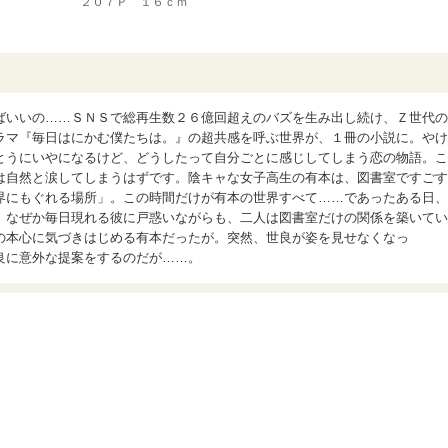
２０７Ｐ １６ｃｍ
ばいいの……ＳＮＳで総再生数２６億回超えのバズを生み出し続け、Ｚ世代の
ラマ『毎日はにかむ僕たちは。』の超共感を呼ぶ世界が、１冊の小説に。やけ
とうにいやになるけど、どうしたって自分ごとに感じしてしまう恋の物語。こ
は自然と涙してしまうはずです。陰キャな女子高生の有本は、図書室ですごす
界にもぐれる場所」。この時間だけが有本の世界すべて……であったある日、
。なぜか毎日現れる彼に戸惑いながらも、二人は図書室だけの関係を築いてい
の本心に気づきはじめる有本だったが。突然、世良が姿を見せなくなっ
良に意外な提案をするのだが……。