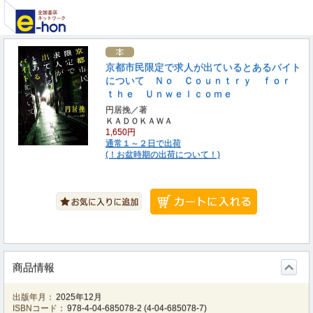
京都市民限定で求人が出ているとあるバイト
について Ｎｏ Ｃｏｕｎｔｒｙ ｆｏｒ
ｔｈｅ Ｕｎｗｅｌｃｏｍｅ
円居挽／著
ＫＡＤＯＫＡＷＡ
1,650円
通常１～２日で出荷
(！お盆時期の出荷について！)
商品情報
出版年月：
2025年12月
ISBNコード：
978-4-04-685078-2
(
4-04-685078-7
)