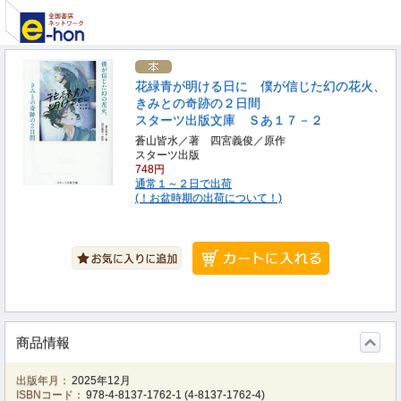
花緑青が明ける日に 僕が信じた幻の花火、
きみとの奇跡の２日間
スターツ出版文庫 Ｓあ１７－２
蒼山皆水／著 四宮義俊／原作
スターツ出版
748円
通常１～２日で出荷
(！お盆時期の出荷について！)
商品情報
出版年月：
2025年12月
ISBNコード：
978-4-8137-1762-1
(
4-8137-1762-4
)