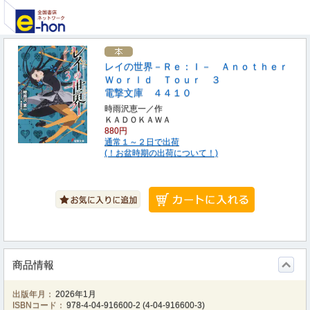
レイの世界－Ｒｅ：Ｉ－ Ａｎｏｔｈｅｒ
Ｗｏｒｌｄ Ｔｏｕｒ ３
電撃文庫 ４４１０
時雨沢恵一／作
ＫＡＤＯＫＡＷＡ
880円
通常１～２日で出荷
(！お盆時期の出荷について！)
商品情報
出版年月：
2026年1月
ISBNコード：
978-4-04-916600-2
(
4-04-916600-3
)