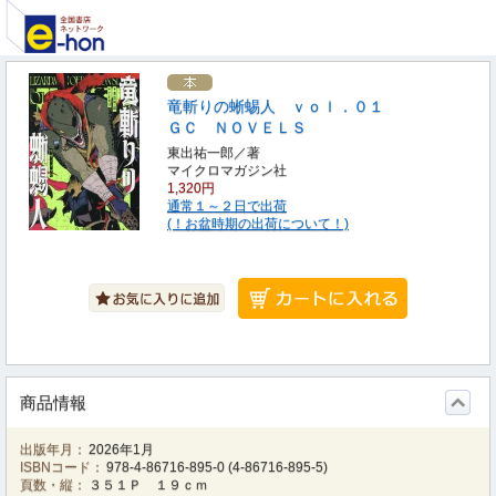
竜斬りの蜥蜴人 ｖｏｌ．０１
ＧＣ ＮＯＶＥＬＳ
東出祐一郎／著
マイクロマガジン社
1,320円
通常１～２日で出荷
(！お盆時期の出荷について！)
商品情報
出版年月：
2026年1月
ISBNコード：
978-4-86716-895-0
(
4-86716-895-5
)
頁数・縦：
３５１Ｐ １９ｃｍ