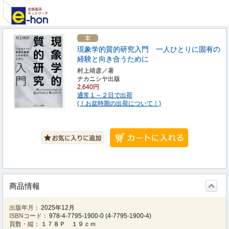
現象学的質的研究入門 一人ひとりに固有の
経験と向き合うために
村上靖彦／著
ナカニシヤ出版
2,640円
通常１～２日で出荷
(！お盆時期の出荷について！)
商品情報
出版年月：
2025年12月
ISBNコード：
978-4-7795-1900-0
(
4-7795-1900-4
)
頁数・縦：
１７８Ｐ １９ｃｍ