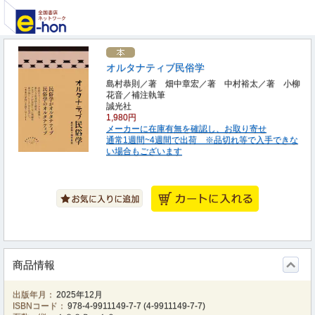
オルタナティブ民俗学
島村恭則／著 畑中章宏／著 中村裕太／著 小柳
花音／補注執筆
誠光社
1,980円
メーカーに在庫有無を確認し、お取り寄せ
通常1週間~4週間で出荷 ※品切れ等で入手できな
い場合もございます
商品情報
出版年月：
2025年12月
ISBNコード：
978-4-9911149-7-7
(
4-9911149-7-7
)