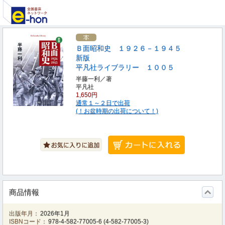
Ｂ面昭和史 １９２６－１９４５
新版
平凡社ライブラリー １００５
半藤一利／著
平凡社
1,650円
通常１～２日で出荷
(！お盆時期の出荷について！)
商品情報
出版年月：
2026年1月
ISBNコード：
978-4-582-77005-6
(
4-582-77005-3
)