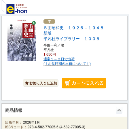
Ｂ面昭和史 １９２６－１９４５
新版
平凡社ライブラリー １００５
半藤一利／著
平凡社
1,650円
通常１～２日で出荷
(！お盆時期の出荷について！)
商品情報
出版年月：
2026年1月
ISBNコード：
978-4-582-77005-6
(
4-582-77005-3
)