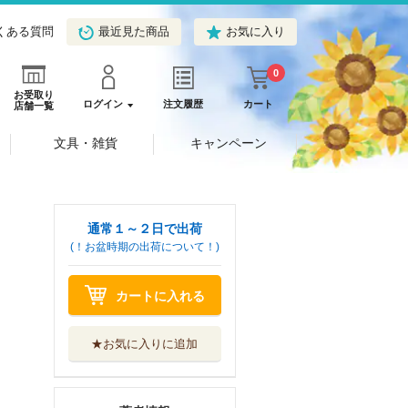
くある質問
最近見た商品
お気に入り
0
お受取り
ログイン
注文履歴
カート
店舗一覧
文具・雑貨
キャンペーン
通常１～２日で出荷
(！お盆時期の出荷について！)
カートに入れる
★お気に入りに追加