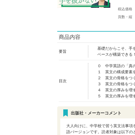
税込価格
頁数・縦
商品内容
基礎だからこそ、手
要旨
ベースが構築できる
０ 中学英語の「真
１ 英文の構成要素
２ 英文の骨格をつ
目次
３ 英文の骨格をつ
４ 英文の厚みを増
５ 英文の厚みを増
出版社・メーカーコメント
大人向けに、中学校で習う英文法事項
語バージョンです。読者対象は以下の