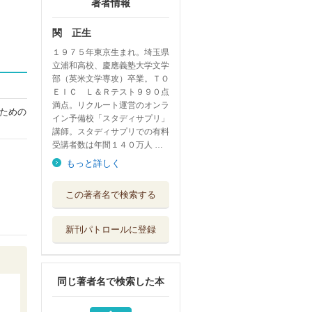
著者情報
関 正生
１９７５年東京生まれ。埼玉県
立浦和高校、慶應義塾大学文学
部（英米文学専攻）卒業。ＴＯ
ＥＩＣ Ｌ＆Ｒテスト９９０点
満点。リクルート運営のオンラ
ための
イン予備校「スタディサプリ」
講師。スタディサプリでの有料
受講者数は年間１４０万人 …
もっと詳しく
大学入試問題集関
この著者名で検索する
正生の英語長文...
ＫＡＤＯＫＡＷＡ
新刊パトロールに登録
大学入試問題集関
正生の英語長文...
ＫＡＤＯＫＡＷＡ
同じ著者名で検索した本
大学入試問題集関
正生の英語頻出...