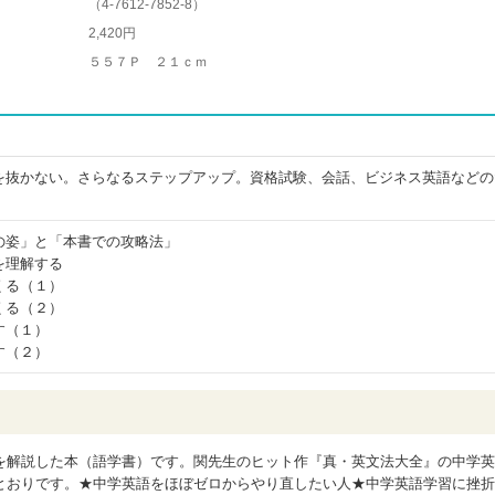
（
4-7612-7852-8
）
2,420円
５５７Ｐ ２１ｃｍ
を抜かない。さらなるステップアップ。資格試験、会話、ビジネス英語などの
！
の姿」と「本書での攻略法」
を理解する
くる（１）
くる（２）
す（１）
す（２）
を解説した本（語学書）です。関先生のヒット作『真・英文法大全』の中学英
とおりです。★中学英語をほぼゼロからやり直したい人★中学英語学習に挫折