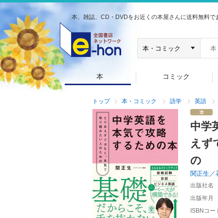
本、雑誌、CD・DVDをお近くの本屋さんに送料無料で
本
コミック
トップ
本・コミック
語学
英語
中学
えず
の
関正生／
出版社名
出版年月
ISBNコー