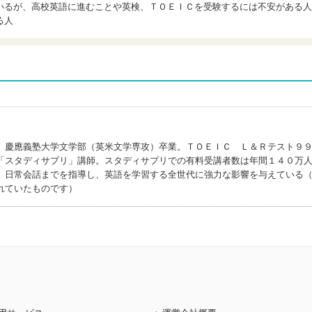
いるが、高校英語に進むことや英検、ＴＯＥＩＣを受験するには不安がある人
る人
、慶應義塾大学文学部（英米文学専攻）卒業。ＴＯＥＩＣ Ｌ＆Ｒテスト９
「スタディサプリ」講師。スタディサプリでの有料受講者数は年間１４０万
、日常会話までを指導し、英語を学習する全世代に強力な影響を与えている
れていたものです）