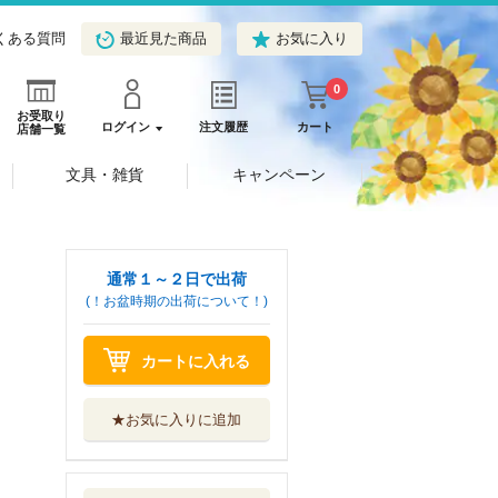
くある質問
最近見た商品
お気に入り
0
お受取り
ログイン
注文履歴
カート
店舗一覧
文具・雑貨
キャンペーン
通常１～２日で出荷
(！お盆時期の出荷について！)
カートに入れる
★お気に入りに追加
絶対抗えない甘い
命令 Ｄｏｍ／...
ＣＬＡＰコミッ...