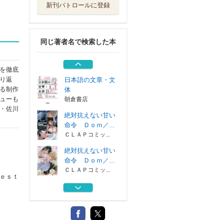
新刊パトロールに登録
よふかしのうた
１－２０巻セット
小学館
同じ著者名で検索した本
自動車保険約款コ
ンメンタール １
保険毎日新聞社
を徹底
り返
日本語の文章・文
る制作
体
ューも
朝倉書店
・佐川
絶対抗えない甘い
命令 Ｄｏｍ／...
ＣＬＡＰコミッ...
絶対抗えない甘い
命令 Ｄｏｍ／...
ＣＬＡＰコミッ...
ｅｓｔ
よふかしのうた
１－２０巻セット
小学館