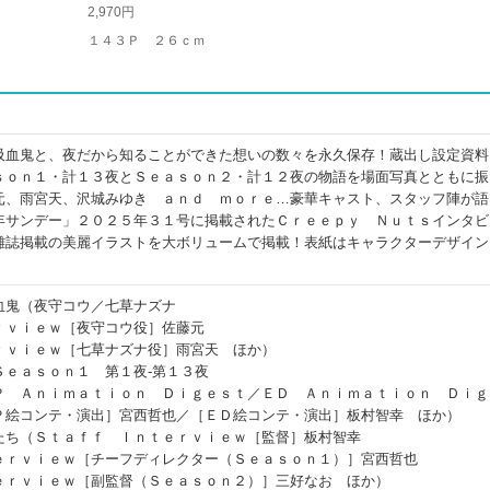
2,970円
１４３Ｐ ２６ｃｍ
吸血鬼と、夜だから知ることができた想いの数々を永久保存！蔵出し設定資料
ｓｏｎ１・計１３夜とＳｅａｓｏｎ２・計１２夜の物語を場面写真とともに振
元、雨宮天、沢城みゆき ａｎｄ ｍｏｒｅ…豪華キャスト、スタッフ陣が語
年サンデー」２０２５年３１号に掲載されたＣｒｅｅｐｙ Ｎｕｔｓインタビ
雑誌掲載の美麗イラストを大ボリュームで掲載！表紙はキャラクターデザイン
！
血鬼（夜守コウ／七草ナズナ
ｒｖｉｅｗ［夜守コウ役］佐藤元
ｒｖｉｅｗ［七草ナズナ役］雨宮天 ほか）
Ｓｅａｓｏｎ１ 第１夜‐第１３夜
Ｐ Ａｎｉｍａｔｉｏｎ Ｄｉｇｅｓｔ／ＥＤ Ａｎｉｍａｔｉｏｎ Ｄｉｇ
Ｐ絵コンテ・演出］宮西哲也／［ＥＤ絵コンテ・演出］板村智幸 ほか）
たち（Ｓｔａｆｆ Ｉｎｔｅｒｖｉｅｗ［監督］板村智幸
ｅｒｖｉｅｗ［チーフディレクター（Ｓｅａｓｏｎ１）］宮西哲也
ｅｒｖｉｅｗ［副監督（Ｓｅａｓｏｎ２）］三好なお ほか）