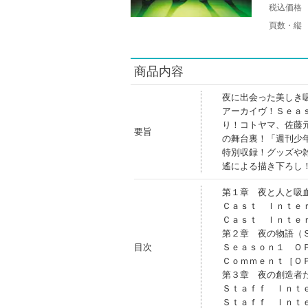
税込価格
頁数・縦
商品内容
夜に出会った美しき
アーカイヴ！Ｓｅａ
り！コトヤマ、佐藤
要旨
の舞台裏！「週刊少
特別収録！グッズや
遙による描き下ろし
第１章 夜と人と吸
Ｃａｓｔ Ｉｎｔｅ
Ｃａｓｔ Ｉｎｔｅ
第２章 夜の物語（
目次
Ｓｅａｓｏｎ１ Ｏ
Ｃｏｍｍｅｎｔ［Ｏ
第３章 夜の創造者
Ｓｔａｆｆ Ｉｎｔ
Ｓｔａｆｆ Ｉｎｔ