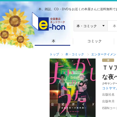
本、雑誌、CD・DVDをお近くの本屋さんに送料無料で
本
コミック
トップ
本・コミック
エンターテイメン
ＴＶ
な夜
少年サンデ
コトヤマ
出版社名
出版年月
ISBNコー