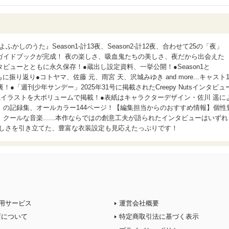
かしのうた』Season1-計13夜、Season2-計12夜、合わせて25の「夜」
ガイドブックが完成！ 夜の楽しさ、吸血鬼たちの美しさ、夜だから出会えた
ビューとともに永久保存！●蔵出し設定資料、一挙公開！●Season1と
に振り返り●コトヤマ、佐藤 元、雨宮 天、沢城みゆき and more...キャスト1
●「週刊少年サンデー」2025年31号に掲載されたCreepy Nutsインタビュ
イラストを大ボリュームで掲載！●表紙はキャラクターデザイン・佐川 遥に
の記録集、オールカラー144ページ！【編集担当からのおすすめ情報】個性
クールな音楽......本作ならではの創意工夫が語られたインタビューはいずれ
美しさを引き立てた、豊富な衣装設定も見応えたっぷりです！
用サービス
運営会社概要
店について
特定商取引法に基づく表示