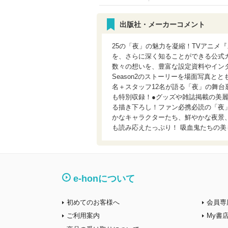
出版社・メーカーコメント
25の「夜」の魅力を凝縮！TVアニメ『よふ
を、さらに深く知ることができる公式
数々の想いを、豊富な設定資料やインタ
Season2のストーリーを場面写真ととも
名＋スタッフ12名が語る「夜」の舞台裏！
も特別収録！●グッズや雑誌掲載の美麗
る描き下ろし！ファン必携必読の「夜」
かなキャラクターたち、鮮やかな夜景、
も読み応えたっぷり！ 吸血鬼たちの
e-honについて
初めてのお客様へ
会員専
ご利用案内
My書