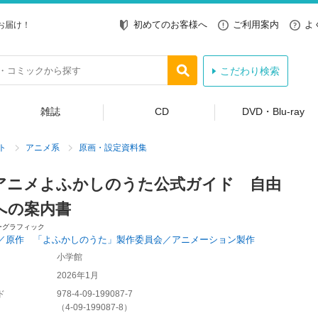
初めてのお客様へ
ご利用案内
よ
お届け！
こだわり検索
雑誌
CD
DVD・Blu-ray
ト
アニメ系
原画・設定資料集
アニメよふかしのうた公式ガイド 自由
への案内書
ーグラフィック
／原作 「よふかしのうた」製作委員会／アニメーション製作
小学館
2026年1月
ド
978-4-09-199087-7
（
4-09-199087-8
）