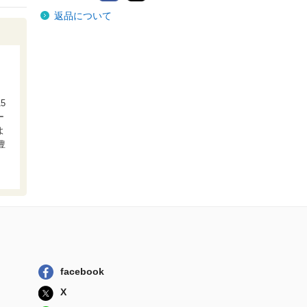
自動車保険約款コ
返品について
ンメンタール １
保険毎日新聞社
日本語の文章・文
体
朝倉書店
絶対抗えない甘い
5
命令 Ｄｏｍ／...
ー
ＣＬＡＰコミッ...
よ
豊
絶対抗えない甘い
命令 Ｄｏｍ／...
ＣＬＡＰコミッ...
よふかしのうた
１－２０巻セット
小学館
自動車保険約款コ
ンメンタール １
facebook
保険毎日新聞社
X