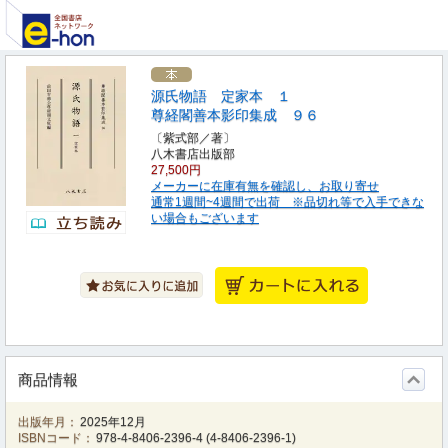
源氏物語 定家本 １
尊経閣善本影印集成 ９６
〔紫式部／著〕
八木書店出版部
27,500円
メーカーに在庫有無を確認し、お取り寄せ
通常1週間~4週間で出荷 ※品切れ等で入手できな
い場合もございます
商品情報
出版年月：
2025年12月
ISBNコード：
978-4-8406-2396-4
(
4-8406-2396-1
)