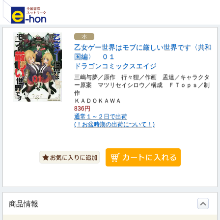
乙女ゲー世界はモブに厳しい世界です〈共和
国編〉 ０１
ドラゴンコミックスエイジ
三嶋与夢／原作 行々狸／作画 孟達／キャラクタ
ー原案 マツリセイシロウ／構成 ＦＴｏｐｓ／制
作
ＫＡＤＯＫＡＷＡ
836円
通常１～２日で出荷
(！お盆時期の出荷について！)
商品情報