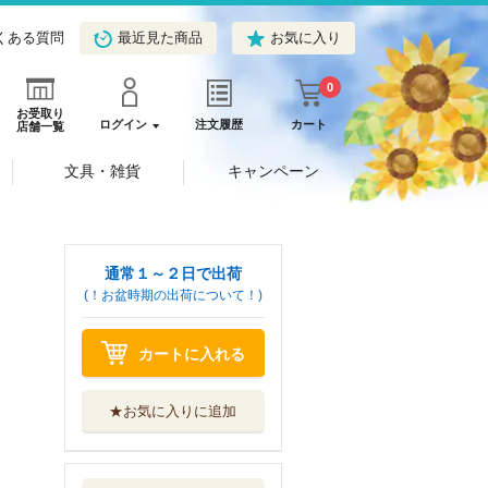
くある質問
最近見た商品
お気に入り
0
お受取り
ログイン
注文履歴
カート
店舗一覧
文具・雑貨
キャンペーン
通常１～２日で出荷
(！お盆時期の出荷について！)
カートに入れる
★お気に入りに追加