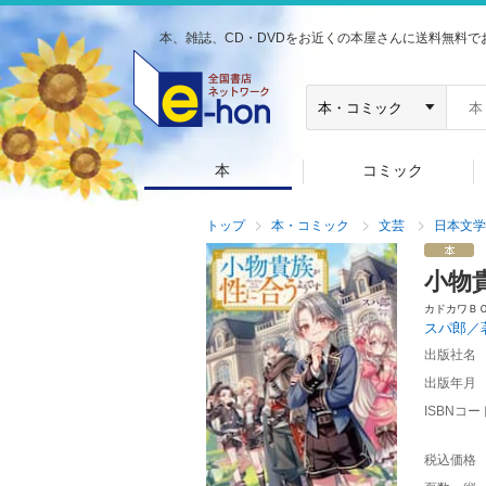
本、雑誌、CD・DVDをお近くの本屋さんに送料無料で
本
コミック
トップ
本・コミック
文芸
日本文学
小物
カドカワＢ
スパ郎／
出版社名
出版年月
ISBNコー
税込価格