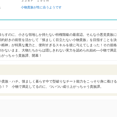
３３８Ｐ １９ｃｍ
名
小物貴族が性に合うようです
散らすのに、小さな領地しか持たない特権階級の最底辺。そんな小悪党貴族に
節約好きの前世を活かして「慎ましく目立たない小物貴族」を目指すことを決
い精神」が特異な魔力と、便利すぎるスキルを彼に与えてしまった！その規格
づかないまま、大物たちからは隠しきれない実力を認められ始め―小物で満足
上がっちゃう貴族譚、開幕！
小貴族・ハチ。慎ましく暮らす中で型破りなチート能力をこっそり身に着ける
め！？ 小物で満足してるのに、ついつい成り上がっちゃう貴族譚。