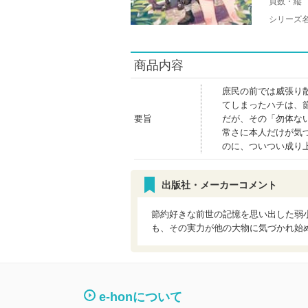
頁数・縦
シリーズ
商品内容
庶民の前では威張り
てしまったハチは、
要旨
だが、その「勿体な
常さに本人だけが気
のに、ついつい成り
出版社・メーカーコメント
節約好きな前世の記憶を思い出した弱
も、その実力が他の大物に気づかれ始
e-honについて