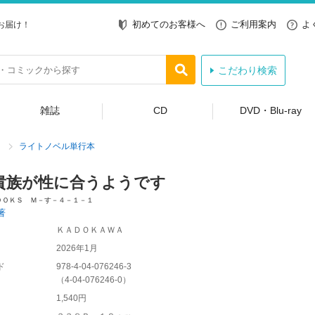
初めてのお客様へ
ご利用案内
よ
お届け！
こだわり検索
雑誌
CD
DVD・Blu-ray
ライトノベル単行本
貴族が性に合うようです
ＯＯＫＳ Ｍ－す－４－１－１
著
ＫＡＤＯＫＡＷＡ
2026年1月
ド
978-4-04-076246-3
（
4-04-076246-0
）
1,540円