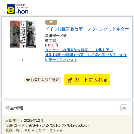
ドイツ語圏宗教改革 ツヴィングリとルター
森田安一／著
教文館
6,050円
メーカーに在庫有無を確認し、お取り寄せ
通常1週間~4週間で出荷 ※品切れ等で入手できな
い場合もございます
商品情報
出版年月：
2025年12月
ISBNコード：
978-4-7642-7501-0
(
4-7642-7501-5
)
頁数・縦：
４６４，６Ｐ ２２ｃｍ