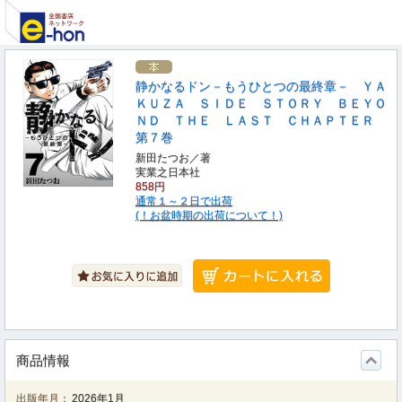
静かなるドン－もうひとつの最終章－ ＹＡ
ＫＵＺＡ ＳＩＤＥ ＳＴＯＲＹ ＢＥＹＯ
ＮＤ ＴＨＥ ＬＡＳＴ ＣＨＡＰＴＥＲ
第７巻
新田たつお／著
実業之日本社
858円
通常１～２日で出荷
(！お盆時期の出荷について！)
商品情報
出版年月：
2026年1月