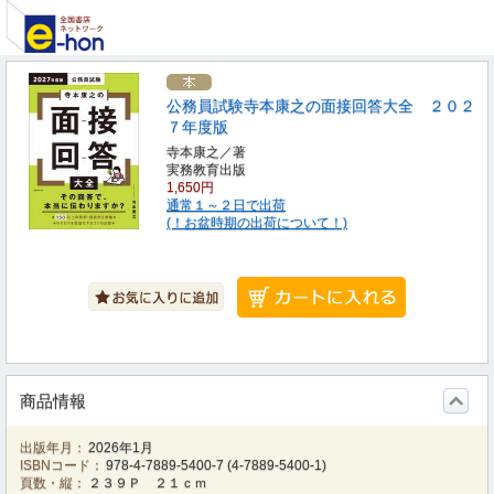
公務員試験寺本康之の面接回答大全 ２０２
７年度版
寺本康之／著
実務教育出版
1,650円
通常１～２日で出荷
(！お盆時期の出荷について！)
商品情報
出版年月：
2026年1月
ISBNコード：
978-4-7889-5400-7
(
4-7889-5400-1
)
頁数・縦：
２３９Ｐ ２１ｃｍ