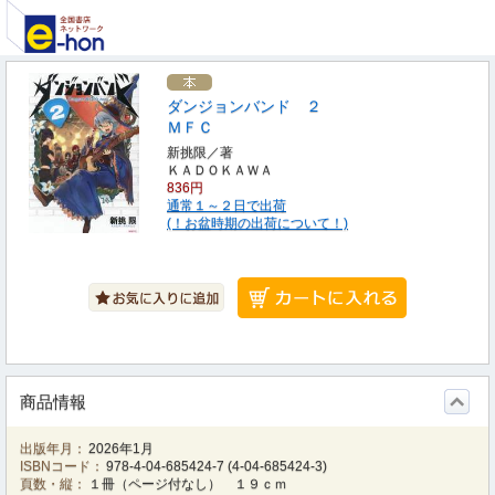
ダンジョンバンド ２
ＭＦＣ
新挑限／著
ＫＡＤＯＫＡＷＡ
836円
通常１～２日で出荷
(！お盆時期の出荷について！)
商品情報
出版年月：
2026年1月
ISBNコード：
978-4-04-685424-7
(
4-04-685424-3
)
頁数・縦：
１冊（ページ付なし） １９ｃｍ