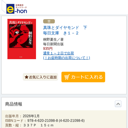
真珠とダイヤモンド 下
毎日文庫 き１－２
桐野夏生／著
毎日新聞出版
935円
通常１～２日で出荷
(！お盆時期の出荷について！)
商品情報
出版年月：
2026年1月
ISBNコード：
978-4-620-21098-8
(
4-620-21098-6
)
頁数・縦：
３３７Ｐ １５ｃｍ