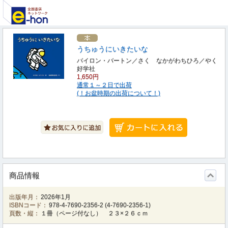
うちゅうにいきたいな
バイロン・バートン／さく なかがわちひろ／やく
好学社
1,650円
通常１～２日で出荷
(！お盆時期の出荷について！)
商品情報
出版年月：
2026年1月
ISBNコード：
978-4-7690-2356-2
(
4-7690-2356-1
)
頁数・縦：
１冊（ページ付なし） ２３×２６ｃｍ