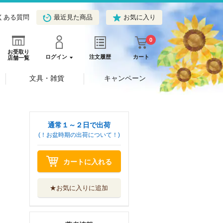
くある質問
最近見た商品
お気に入り
0
お受取り
ログイン
注文履歴
カート
店舗一覧
文具・雑貨
キャンペーン
通常１～２日で出荷
(！お盆時期の出荷について！)
カートに入れる
★お気に入りに追加