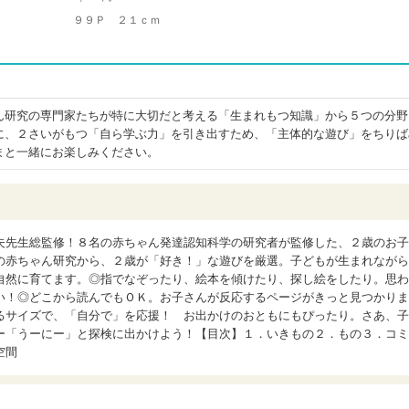
９９Ｐ ２１ｃｍ
ん研究の専門家たちが特に大切だと考える「生まれもつ知識」から５つの分野
に、２さいがもつ「自ら学ぶ力」を引き出すため、「主体的な遊び」をちりば
まと一緒にお楽しみください。
夫先生総監修！８名の赤ちゃん発達認知科学の研究者が監修した、２歳のお子
の赤ちゃん研究から、２歳が「好き！」な遊びを厳選。子どもが生まれながら
自然に育てます。◎指でなぞったり、絵本を傾けたり、探し絵をしたり。思わ
い！◎どこから読んでもＯＫ。お子さんが反応するページがきっと見つかりま
るサイズで、「自分で」を応援！ お出かけのおともにもぴったり。さあ、子
ー「うーにー」と探検に出かけよう！【目次】１．いきもの２．もの３．コミ
空間