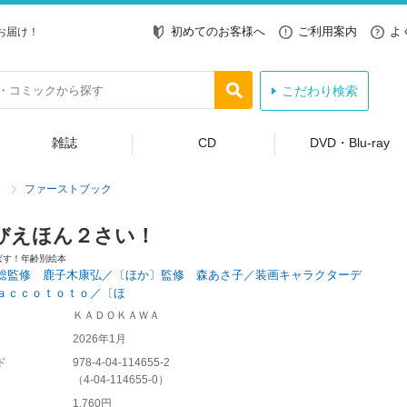
初めてのお客様へ
ご利用案内
よ
お届け！
こだわり検索
雑誌
CD
DVD・Blu-ray
ファーストブック
びえほん２さい！
ばす！年齢別絵本
総監修 鹿子木康弘／〔ほか〕監修 森あさ子／装画キャラクターデ
ａｃｃｏｔｏｔｏ／〔ほ
ＫＡＤＯＫＡＷＡ
2026年1月
ド
978-4-04-114655-2
（
4-04-114655-0
）
1,760円