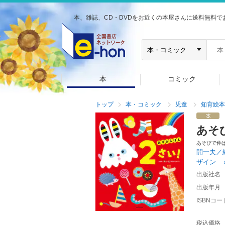
本、雑誌、CD・DVDをお近くの本屋さんに送料無料で
本
コミック
トップ
本・コミック
児童
知育絵本
あそ
あそびで伸
開一夫／
ザイン 
出版社名
出版年月
ISBNコー
税込価格