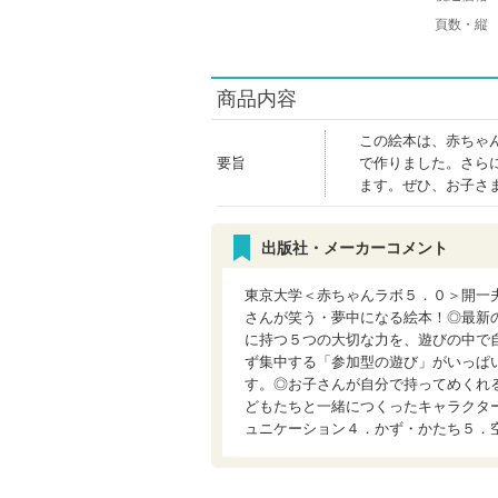
頁数・縦
商品内容
この絵本は、赤ちゃ
要旨
で作りました。さら
ます。ぜひ、お子さ
出版社・メーカーコメント
東京大学＜赤ちゃんラボ５．０＞開一
さんが笑う・夢中になる絵本！◎最新
に持つ５つの大切な力を、遊びの中で
ず集中する「参加型の遊び」がいっぱ
す。◎お子さんが自分で持ってめくれ
どもたちと一緒につくったキャラクタ
ュニケーション４．かず・かたち５．