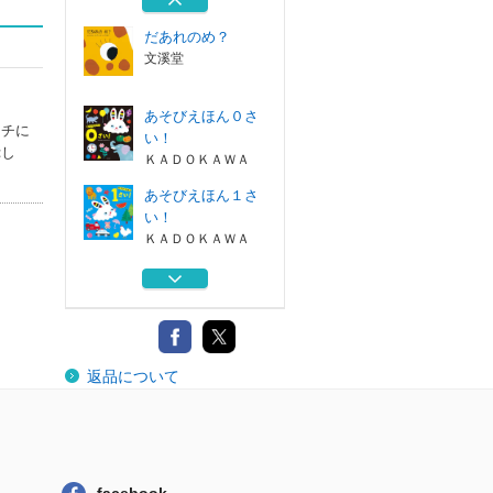
教育画劇
だあれのめ？
文溪堂
あそびえほん０さ
ーチに
い！
ぷし
ＫＡＤＯＫＡＷＡ
あそびえほん１さ
い！
ＫＡＤＯＫＡＷＡ
もいもい おおき
いボードブック
ディスカヴァー...
くまくまくま だ
返品について
んだんレストラン
教育画劇
だあれのめ？
文溪堂