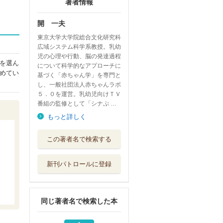
著者情報
開 一夫
東京大学大学院総合文化研究科
広域システム科学系教授。乳幼
児の心理や行動、脳の発達過程
を選ん
について科学的なアプローチに
めてい
基づく「赤ちゃん学」を専門と
し、一般社団法人赤ちゃんラボ
５．０を運営。乳幼児向けＴＶ
番組の監修として「シナぷ …
もっと詳しく
あそびえほん１さ
この著者名で検索する
い！
ＫＡＤＯＫＡＷＡ
新刊パトロールに登録
もいもい おおき
いボードブック
ディスカヴァー...
同じ著者名で検索した本
くまくまくま だ
んだんレストラン