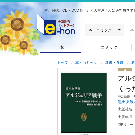
本、雑誌、CD・DVDをお近くの本屋さんに送料無料で
本
コミック
トップ
本・コミック
新書・選書
教
アル
くっ
中公新書 
黒田友哉
出版社名
出版年月
ISBNコー