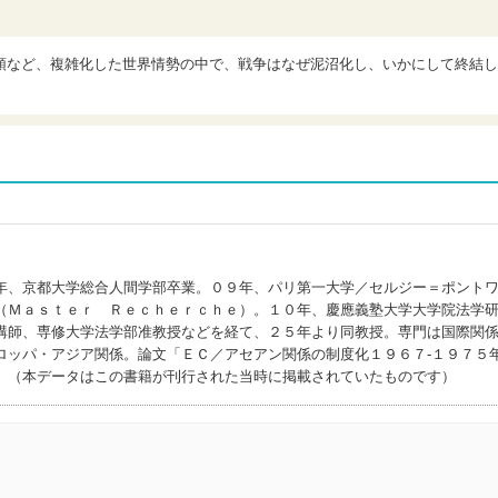
頭など、複雑化した世界情勢の中で、戦争はなぜ泥沼化し、いかにして終結し
年、京都大学総合人間学部卒業。０９年、パリ第一大学／セルジー＝ポント
（Ｍａｓｔｅｒ Ｒｅｃｈｅｒｃｈｅ）。１０年、慶應義塾大学大学院法学
講師、専修大学法学部准教授などを経て、２５年より同教授。専門は国際関
ロッパ・アジア関係。論文「ＥＣ／アセアン関係の制度化１９６７‐１９７５
）（本データはこの書籍が刊行された当時に掲載されていたものです）