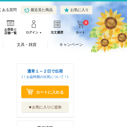
くある質問
最近見た商品
お気に入り
0
お受取り
ログイン
注文履歴
カート
店舗一覧
文具・雑貨
キャンペーン
通常１～２日で出荷
(！お盆時期の出荷について！)
カートに入れる
★お気に入りに追加