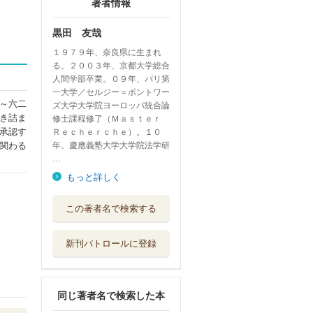
著者情報
黒田 友哉
１９７９年、奈良県に生まれ
る。２００３年、京都大学総合
人間学部卒業。０９年、パリ第
一大学／セルジー＝ポントワー
～六二
ズ大学大学院ヨーロッパ統合論
き詰ま
修士課程修了（Ｍａｓｔｅｒ
承認す
Ｒｅｃｈｅｒｃｈｅ）。１０
年、慶應義塾大学大学院法学研
関わる
…
もっと詳しく
この著者名で検索する
新刊パトロールに登録
同じ著者名で検索した本