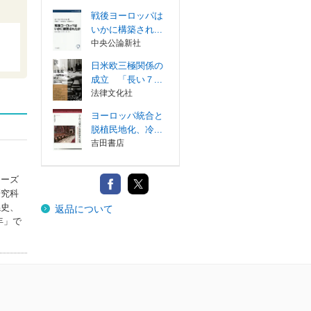
戦後ヨーロッパは
いかに構築され...
中央公論新社
日米欧三極関係の
成立 「長い７...
法律文化社
ヨーロッパ統合と
脱植民地化、冷...
吉田書店
ワーズ
研究科
係史、
返品について
年」で