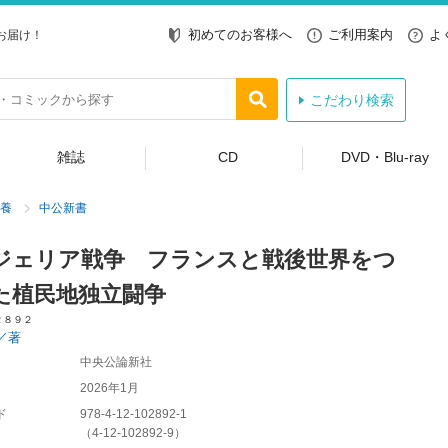
初めてのお客様へ
ご利用案内
よ
お届け！
こだわり検索
雑誌
CD
DVD・Blu-ray
養
中公新書
ジェリア戦争 フランスと戦後世界をつ
た植民地独立闘争
２８９２
／著
中央公論新社
2026年1月
ド
978-4-12-102892-1
（
4-12-102892-9
）