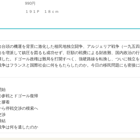
990円
１９１Ｐ １８ｃｍ
力台頭の機運を背景に激化した植民地独立闘争、アルジェリア戦争（一九五四
力を増派して鎮圧を図るも成功せず、巨額の戦費による財政難、国内政治の行
壊した。ドゴール政権は難局を打開すべく、強硬路線を転換し、ついに独立を
戦争はフランスと国際社会に何をもたらしたのか。今日の移民問題にも密接に
。
開始
の参戦とドゴール復帰
と膠着
から停戦交渉の模索へ
交渉
締結
戦争は何を遺したのか