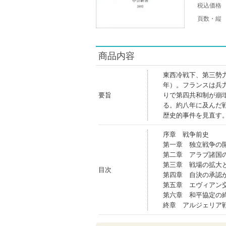
税込価格
頁数・縦
商品内容
東西冷戦下、第三勢
年）。フランスは兵
要旨
りで第四共和制が崩
る。約八年に及んだ
歴史的事件を見直す
序章 戦争前史
第一章 独立戦争の
第二章 アラブ諸国
第三章 戦場の拡大
目次
第四章 自決の承認
第五章 エヴィアン
第六章 和平協定の
終章 アルジェリア