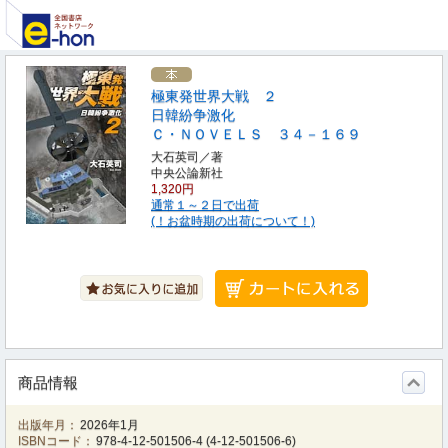
極東発世界大戦 ２
日韓紛争激化
Ｃ・ＮＯＶＥＬＳ ３４－１６９
大石英司／著
中央公論新社
1,320円
通常１～２日で出荷
(！お盆時期の出荷について！)
商品情報
出版年月：
2026年1月
ISBNコード：
978-4-12-501506-4
(
4-12-501506-6
)