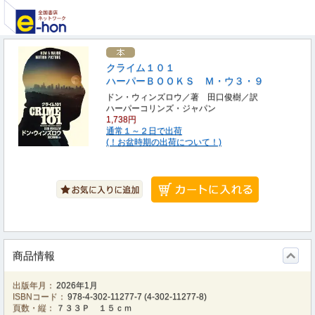
クライム１０１
ハーパーＢＯＯＫＳ Ｍ・ウ３・９
ドン・ウィンズロウ／著 田口俊樹／訳
ハーパーコリンズ・ジャパン
1,738円
通常１～２日で出荷
(！お盆時期の出荷について！)
商品情報
出版年月：
2026年1月
ISBNコード：
978-4-302-11277-7
(
4-302-11277-8
)
頁数・縦：
７３３Ｐ １５ｃｍ