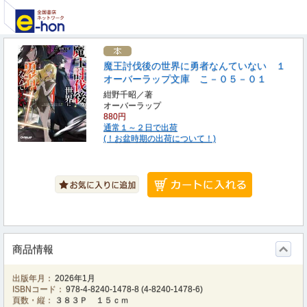
魔王討伐後の世界に勇者なんていない １
オーバーラップ文庫 こ－０５－０１
紺野千昭／著
オーバーラップ
880円
通常１～２日で出荷
(！お盆時期の出荷について！)
商品情報
出版年月：
2026年1月
ISBNコード：
978-4-8240-1478-8
(
4-8240-1478-6
)
頁数・縦：
３８３Ｐ １５ｃｍ