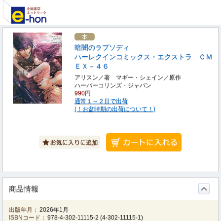
暗闇のラプソディ
ハーレクインコミックス・エクストラ ＣＭ
ＥＸ－４６
アリスン／著 マギー・シェイン／原作
ハーパーコリンズ・ジャパン
990円
通常１～２日で出荷
(！お盆時期の出荷について！)
商品情報
出版年月：
2026年1月
ISBNコード：
978-4-302-11115-2
(
4-302-11115-1
)