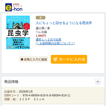
人にちょっと話せるようになる昆虫学
盛口満／著
ベレ出版
1,980円
通常１～２日で出荷
(！お盆時期の出荷について！)
商品情報
出版年月：
2026年1月
ISBNコード：
978-4-86064-816-9
(
4-86064-816-1
)
頁数・縦：
２１５Ｐ ２１ｃｍ