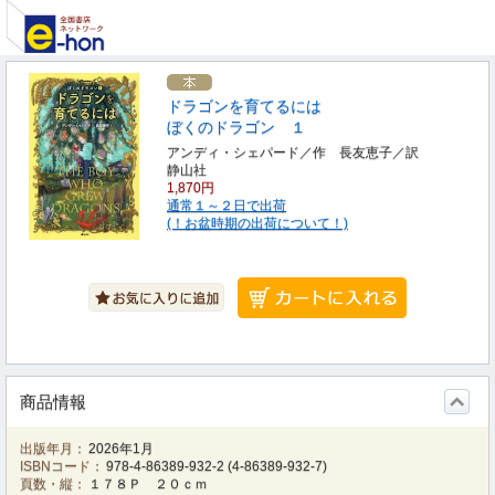
ドラゴンを育てるには
ぼくのドラゴン １
アンディ・シェパード／作 長友恵子／訳
静山社
1,870円
通常１～２日で出荷
(！お盆時期の出荷について！)
商品情報
出版年月：
2026年1月
ISBNコード：
978-4-86389-932-2
(
4-86389-932-7
)
頁数・縦：
１７８Ｐ ２０ｃｍ